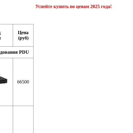
Успейте купить по ценам 2025 года!
д
Цена
я
(руб)
удования PDU
66500