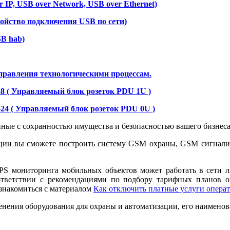
IP, USB over Network, USB over Ethernet)
ойство подключения USB по сети)
B hab)
управления
технологическими процессам.
8 ( Управляемый блок розеток PDU 1U )
24 ( Управляемый блок розеток PDU 0U )
ные с сохранностью имущества и безопасностью вашего бизнеса
зации вы сможете построить систему GSM охраны, GSM сигнал
PS мониторинга мобильных объектов может работать в сети лю
оответствии с рекомендациями по подбору тарифных планов 
накомиться с материалом
Как отключить платные услуги операт
ения оборудования для охраны и автоматизации, его наименов