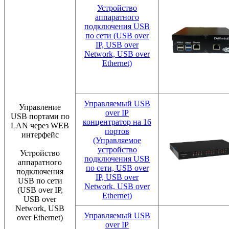
Устройство
аппаратного
подключения USB
по сети (USB over
IP, USB over
Network, USB over
Ethernet)
Управляемый USB
Управление
over IP
USB портами по
концентратор на 16
LAN через WEB
портов
интерфейс
(Управляемое
устройство
Устройство
подключения USB
аппаратного
по сети, USB over
подключения
IP, USB over
USB по сети
Network, USB over
(USB over IP,
Ethernet)
USB over
Network, USB
Управляемый USB
over Ethernet)
over IP