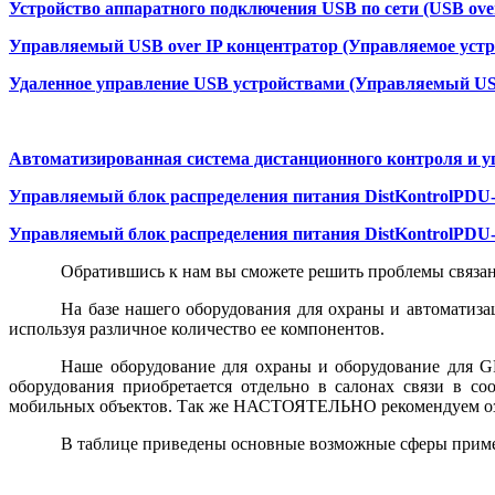
Устройство аппаратного подключения USB по сети (USB over 
Управляемый USB over IP концентратор (Управляемое устр
Удаленное управление USB устройствами (Управляемый US
Автоматизированная система дистанционного контроля и 
Управляемый блок распределения питания DistKontrolPDU-
Управляемый блок распределения питания DistKontrolPDU-
Обратившись к нам вы сможете решить проблемы связан
На базе нашего оборудования для охраны и автомати
используя различное количество ее компонентов.
Наше оборудование для охраны и оборудование для G
оборудования приобретается отдельно в салонах связи в с
мобильных объектов. Так же НАСТОЯТЕЛЬНО рекомендуем оз
В таблице приведены основные возможные сферы примен