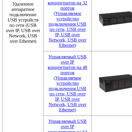
концентратор на 32
Удаленное
портов
аппаратное
(Управляемое
подключение
устройство
USB устройств
подключения USB
по сети (USB
по сети, USB over
over IP, USB over
IP, USB over
Network, USB
Network, USB over
over Ethernet)
Ethernet)
Управляемый USB
over IP
концентратор на 48
портов
(Управляемое
устройство
подключения USB
по сети, USB over
IP, USB over
Network, USB over
Ethernet)
Управляемый USB
over IP
концентратор на 64