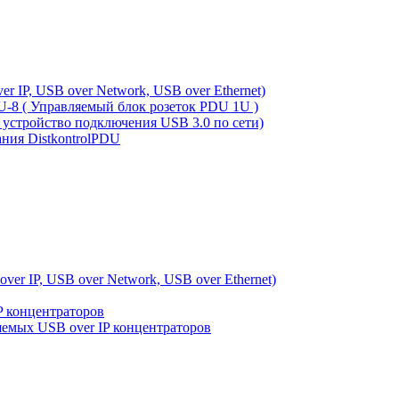
 IP, USB over Network, USB over Ethernet)
U-8 ( Управляемый блок розеток PDU 1U )
 устройство подключения USB 3.0 по сети)
ния DistkontrolPDU
er IP, USB over Network, USB over Ethernet)
P концентраторов
емых USB over IP концентраторов