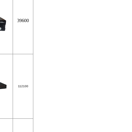
39600
112100