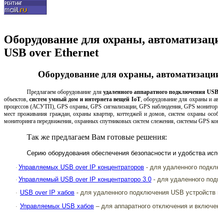
Оборудование для охраны, автоматизаци
USB over Ethernet
Оборудование для охраны, автоматизации,
Предлагаем оборудование для
удаленного аппаратного подключения USB у
объектов,
систем умный дом и интернета вещей IoT
, оборудование для охраны и 
процессов (АСУТП), GPS охраны, GPS сигнализации, GPS наблюдения, GPS монитори
мест проживания граждан, охраны квартир, коттеджей и домов, cистем охраны осо
мониторинга передвижения, охранных спутниковых систем слежения, системы GPS кон
Так же предлагаем Вам готовые решения:
Серию оборудования обеспечения безопасности и удобства ис
Управляемых USB over IP концентраторов
- для удаленного подкл
·
Управляемый USB over IP концентраторо 3.0
- для удаленного под
·
USB over IP хабов
- для удаленного подключения USB устройств 
·
Управляемых USB хабов
– для аппаратного отключения и включе
·