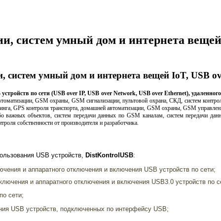
и, систем умный дом и интернета вещей I
 систем умный дом и интернета вещей IoT, USB over
стройств по сети (USB over IP, USB over Network, USB over Ethernet), удаленн
автоматизации, GSM охраны, GSM cигнализации, пультовой охрана, СКД, систем контро
нга, GPS контроля транспорта, домашней автоматизации, GSM охраны, GSM управлен
бо важных объектов, cистем передачи данных по GSM каналам, cистем передачи дан
троля собственности от производителя и разработчика.
пользования USB устройств,
DistKontrolUSB
:
ючения и аппаратного отключения и включения USB устройств по сети;
ключения и аппаратного отключения и включения USB3.0 устройств по с
по сети;
ния USB устройств, подключенных по интерфейсу USB;