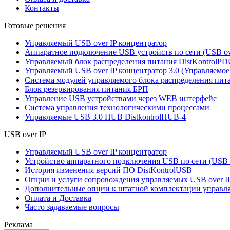
Контакты
Готовые решения
Управляемый USB over IP концентратор
Аппаратное подключение USB устройств по сети (USB over
Управляемый блок распределения питания DistKontrolPD
Управляемый USB over IP концентратор 3.0 (Управляемое
Система модулей управляемого блока распределения пита
Блок резервирования питания БРП
Управление USB устройствами через WEB интерфейс
Система управления технологическими процессами
Управляемые USB 3.0 HUB DistkontrolHUB-4
USB over IP
Управляемый USB over IP концентратор
Устройство аппаратного подключения USB по сети (USB ov
История изменения версий ПО DistKontrolUSB
Опции и услуги сопровождения управляемых USB over I
Дополнительные опции к штатной комплектации управля
Оплата и Доставка
Часто задаваемые вопросы
Реклама